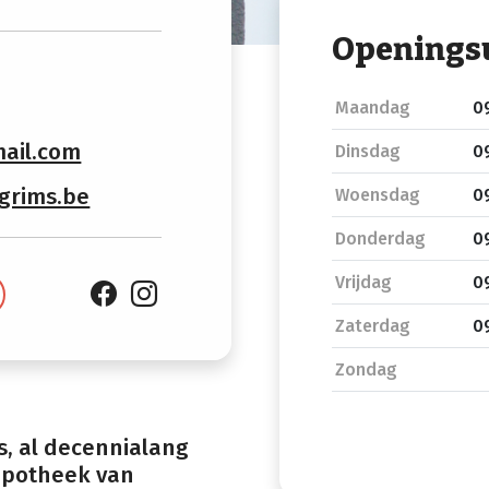
Openings
s
Maandag
09
ail.com
Dinsdag
09
grims.be
Woensdag
09
Donderdag
09
Vrijdag
09
Zaterdag
09
Zondag
, al decennialang
apotheek van