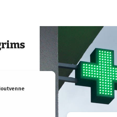
grims
Houtvenne