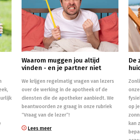
Waarom muggen jou altijd
De z
vinden - en je partner niet
hui
n
We krijgen regelmatig vragen van lezers
Zonl
eek,
over de werking in de apotheek of de
onze
rlijk
diensten die de apotheker aanbiedt. We
fysi
beantwoorden ze graag in onze rubriek
op je
“Vraag van de lezer”!
zonn
e
kan 
Lees meer
bepa