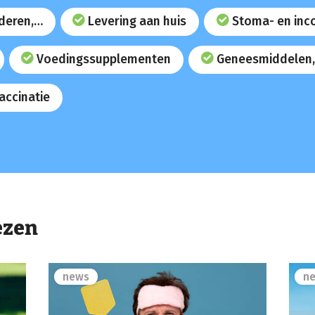
uderen,…
Levering aan huis
Stoma- en inc
Voedingssupplementen
Geneesmiddelen,
accinatie
ezen
news
n