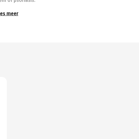
em of psoriasis.
es meer