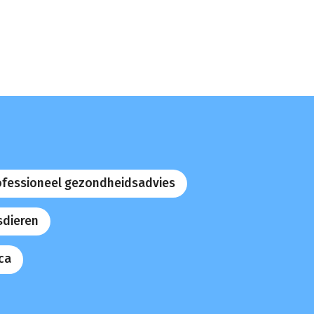
ofessioneel gezondheidsadvies
sdieren
ca